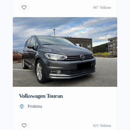
667
Shikime
Volkswagen Touran
Prishtina
623
Shikime