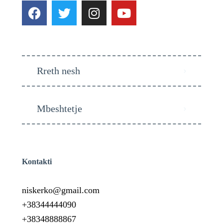
Rreth nesh
Mbeshtetje
Kontakti
niskerko@gmail.com
+38344444090
+38348888867