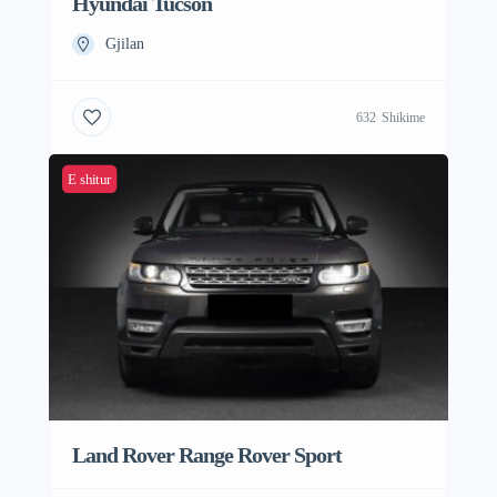
Hyundai Tucson
Gjilan
632
Shikime
E shitur
Land Rover Range Rover Sport