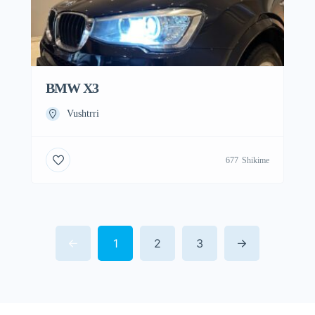
BMW X3
Vushtrri
677
Shikime
1
2
3