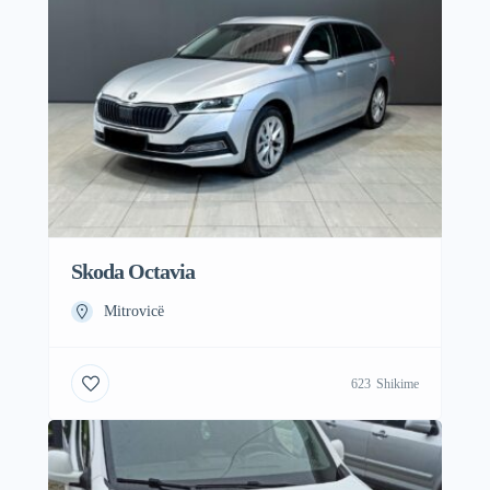
Skoda Octavia
Mitrovicë
623
Shikime